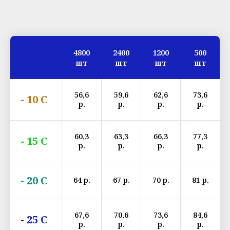
4800
2400
1200
500
шт
шт
шт
шт
56,6
59,6
62,6
73,6
- 10 С
р.
р.
р.
р.
60,3
63,3
66,3
77,3
- 15 С
р.
р.
р.
р.
- 20 С
64 р.
67 р.
70 р.
81 р.
67,6
70,6
73,6
84,6
- 25 С
р.
р.
р.
р.